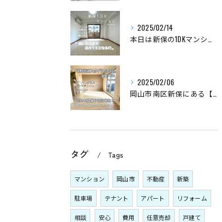
2025/02/14
本日は新保の1DKマンションの紹介です💁‍♂️
2025/02/06
岡山市南区新保にある【環境性能】を取り入れた新築1LDKマン...
タグ
Tags
マンション
岡山市
不動産
新築
駐車場
テナント
アパート
リフォーム
相談
安心
費用
任意売却
戸建て