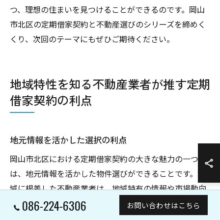
つ、理想の住まいを見つけることができるのです。岡山
市北区の定期借家契約と不動産選びのシリーズを締めく
くり、次回のテーマにもぜひご期待ください。
地域特性を知る不動産業者が推す定期
借家契約の利点
地元情報を活かした選択の利点
岡山市北区における定期借家契約の大きな魅力の一つ
は、地元情報を活かした物件選びができることです。地
域に根差した不動産業者は、地域特有の情報や市場動向
086-224-6306
を熟知しており、これに基づいた的確な提案を行うこと
お問い合わせはこちら
ができます。例えば、通学や通勤の利便性を考慮した物