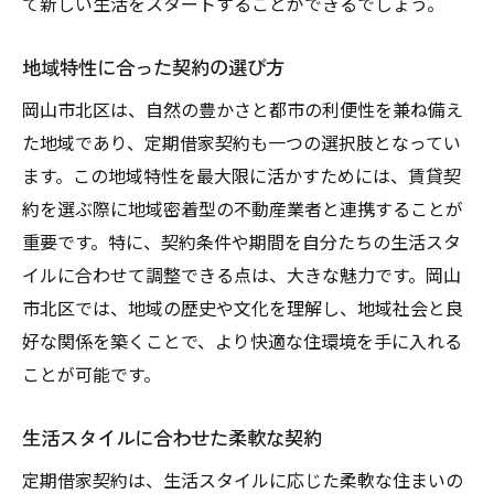
て新しい生活をスタートすることができるでしょう。
契約の柔軟性がもたらす自由
生活の変化に応じた住まい選び
地域特性に合った契約の選び方
不動産選びの成功の鍵地域密着型のサービスと
岡山市北区は、自然の豊かさと都市の利便性を兼ね備え
定期借家契約活用
た地域であり、定期借家契約も一つの選択肢となってい
地域密着型サービスがもたらす安心感
ます。この地域特性を最大限に活かすためには、賃貸契
成功する不動産選びの秘訣
約を選ぶ際に地域密着型の不動産業者と連携することが
定期借家契約を最大限に活用する方法
重要です。特に、契約条件や期間を自分たちの生活スタ
地域特性に基づいた住まい選び
イルに合わせて調整できる点は、大きな魅力です。岡山
信頼される不動産業者との連携
市北区では、地域の歴史や文化を理解し、地域社会と良
好な関係を築くことで、より快適な住環境を手に入れる
契約条件を理解した成功の鍵
ことが可能です。
生活スタイルに合わせた柔軟な契約
定期借家契約は、生活スタイルに応じた柔軟な住まいの