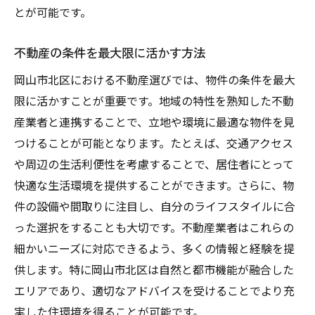
長期的な視点での不動産選び
とが可能です。
契約内容の理解を深める方法
費用対効果を考慮した選択
不動産の条件を最大限に活かす方法
地域特性を考慮した賢い選び方
岡山市北区における不動産選びでは、物件の条件を最大
岡山市北区の特性を活かした不動産探しと定期
限に活かすことが重要です。地域の特性を熟知した不動
借家契約の魅力
産業者と連携することで、立地や環境に最適な物件を見
つけることが可能となります。たとえば、交通アクセス
地域特性を活かした住まい選び
や周辺の生活利便性を考慮することで、居住者にとって
岡山市北区特有の不動産市場の理解
快適な生活環境を提供することができます。さらに、物
魅力的な立地を選ぶコツ
件の設備や間取りに注目し、自分のライフスタイルに合
定期借家契約による柔軟な住まい方
った選択をすることも大切です。不動産業者はこれらの
不動産の特性を最大限に活かす方法
細かいニーズに対応できるよう、多くの情報と経験を提
地域に根ざした不動産業者の選び方
供します。特に岡山市北区は自然と都市機能が融合した
地域特性を知る不動産業者が推す定期借家契約
エリアであり、適切なアドバイスを受けることでより充
の利点
実した住環境を得ることが可能です。