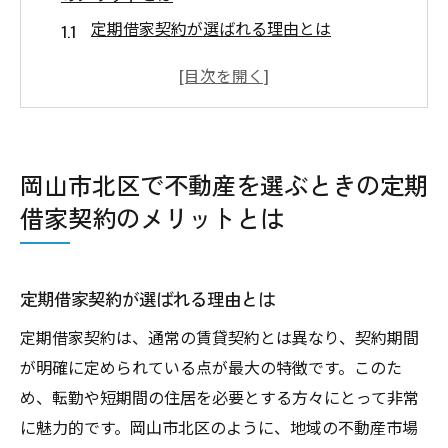
定期借家契約が選ばれる理由とは
岡山市北区における契約期間の自由さ
不動産の条件を最大限に活かす方法
契約明確さがもたらす安心感
地域特性に合った契約の選び方
岡山市北区で不動産を選ぶときの定期
生活スタイルに合わせた柔軟な契約
借家契約のメリットとは
地域密着の不動産業者と共に岡山市北区で理想
の住まいを見つける
地域の特性を知る不動産業者の強み
定期借家契約が選ばれる理由とは
岡山市北区における住まい選びの基準
定期借家契約は、通常の賃貸契約とは異なり、契約期間
理想の住まいに近づく相談方法
が明確に定められている点が最大の特徴です。このた
め、転勤や短期間の住居を必要とする方々にとって非常
地域密着型のサポートの重要性
に魅力的です。岡山市北区のように、地域の不動産市場
信頼できるパートナー選びのポイント