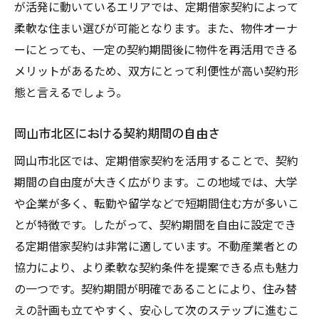
が活発に動いているエリアでは、定期借家契約によって
地域情報を活かした最適な物件探し
柔軟な住まい選びが可能となります。また、物件オーナ
定期借家契約の魅力を活かした岡山市北区の住
ーにとっても、一定の契約期間後に物件を再活用できる
まい選び
メリットがあるため、双方にとって利便性が高い契約形
岡山市北区での定期借家契約の利点
態と言えるでしょう。
適応性の高い住まい選びのコツ
契約条件を活かすための戦略
岡山市北区における契約期間の自由さ
地域特性に応じた賃貸条件
岡山市北区では、定期借家契約を活用することで、契約
利便性と安心感を両立する選び方
期間の自由度が大きく広がります。この地域では、大学
や企業が多く、転勤や留学などで短期間住む方が多いこ
契約の透明性がもたらす安心
とが特徴です。したがって、契約期間を自由に設定でき
不動産選びの重要ポイント岡山市北区での定期
る定期借家契約は非常に適しています。不動産業者との
借家契約を考える
協力により、より柔軟な契約条件を提案できる点も魅力
重要な不動産選びのチェックポイント
の一つです。契約期間が明確であることにより、住み替
岡山市北区での契約における注意点
えの計画も立てやすく、安心して次のステップに進むこ