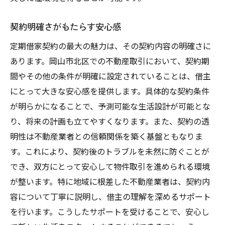
地元情報を活かした選択の利点
契約明確さがもたらす安心感
岡山市北区での契約の柔軟性
定期借家契約の最大の魅力は、その契約内容の明確さに
信頼できる不動産業者の選び方
あります。岡山市北区での不動産取引において、契約期
地域の特性に応じた最適な契約
間やその他の条件が明確に設定されていることは、借主
地元が支持する契約の特徴
にとって大きな安心感を提供します。具体的な契約条件
安心できる地域密着型サービス
が明らかになることで、予測可能な生活設計が可能とな
定期借家契約で叶える岡山市北区の理想的なラ
り、将来の計画も立てやすくなります。また、契約の透
イフスタイル
明性は不動産業者との信頼関係を築く基盤ともなりま
理想的なライフスタイルを実現する契約
す。これにより、契約後のトラブルを未然に防ぐことが
ライフスタイルに合った物件選び
でき、双方にとって安心して物件取引を進められる環境
岡山市北区での快適な生活空間
が整います。特に地域に根差した不動産業者は、契約内
容について丁寧に説明し、借主の理解を深めるサポート
住まい選びにおけるライフスタイルの重要
を行います。こうしたサポートを受けることで、安心し
性